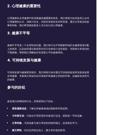
2. 心理健康的重要性
心理健康在全球健康中扮演着越来越重要的角色。我们将探讨如何提高公众对
心理健康的认识，消除污名化，并提供有效的支持和资源。通过分享真实的故
事和经验，我们希望激励更多人关注自己的心理健康。
3. 健康不平等
健康不平等是一个全球性的问题。我们将讨论不同国家和地区在健康资源分配
上的差异，以及如何通过政策和社区行动来缩小这些差距。专家将分享成功的
干预措施，帮助我们理解如何实现更公平的健康系统。
4. 可持续发展与健康
可持续发展与健康密切相关。我们将探讨如何通过可持续的政策和实践来改善
全球健康。专家将分享如何在环境保护和健康之间找到平衡，以确保未来世代
的健康。
参与的好处
参加我们的网络研讨会，您将获得以下好处：
获取最新信息
：了解全球健康领域的最新研究和趋势。
与专家互动
：与来自不同背景的专家进行交流，获取第一手的见解。
分享经验
：与其他参与者分享您的经验和观点，促进相互学习。
建立网络
：结识志同道合的人，建立有价值的联系。