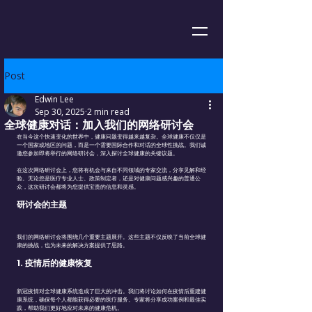
Post
Edwin Lee
Sep 30, 2025
2 min read
全球健康对话：加入我们的网络研讨会
在当今这个快速变化的世界中，健康问题变得越来越复杂。全球健康不仅仅是
一个国家或地区的问题，而是一个需要国际合作和对话的全球性挑战。我们诚
邀您参加即将举行的网络研讨会，深入探讨全球健康的关键议题。
在这次网络研讨会上，您将有机会与来自不同领域的专家交流，分享见解和经
验。无论您是医疗专业人士、政策制定者，还是对健康问题感兴趣的普通公
众，这次研讨会都将为您提供宝贵的信息和灵感。
研讨会的主题
我们的网络研讨会将围绕几个重要主题展开。这些主题不仅反映了当前全球健
康的挑战，也为未来的解决方案提供了思路。
1. 疫情后的健康恢复
新冠疫情对全球健康系统造成了巨大的冲击。我们将讨论如何在疫情后重建健
康系统，确保每个人都能获得必要的医疗服务。专家将分享成功案例和最佳实
践，帮助我们更好地应对未来的健康危机。