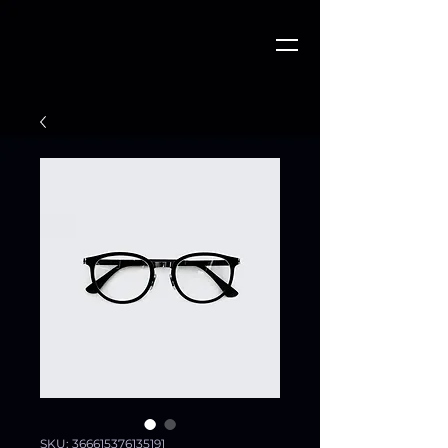
SKU: 366615376135191