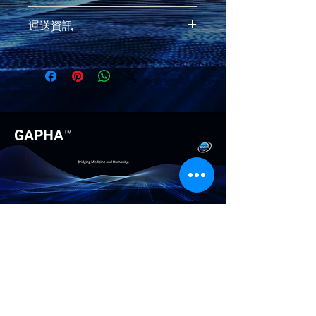
說明。另外，您也可在此處形容產品的
這是退貨與退款政策，適合向客戶解釋
獨特之處，以及可給客戶帶來的好處。
運送資訊
如何處理不滿意的產品。撰寫政策時，
買家總是希望能在購買之前清楚了解產
請盡量開門見山，以便建立互信，讓顧
品。所以請盡量提供資訊，讓顧客有信
這是個運送政策，適合加入與運送方
客有信心購買您的產品。
心和决心購買產品。
法、包裝和費用相關的資訊。撰寫政策
時，請盡量開門見山，以便建立互信，
讓顧客有信心購買您的產品。
GAPHA™
-
info.gapha@gmail.com
Offenbacher Landstraße
368, 60599 Frankfurt am
Main, Germany