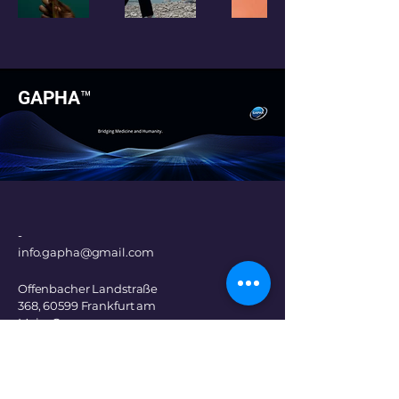
GAPHA™
-
info.gapha@gmail.com
Offenbacher Landstraße
368, 60599 Frankfurt am
Main, Germany